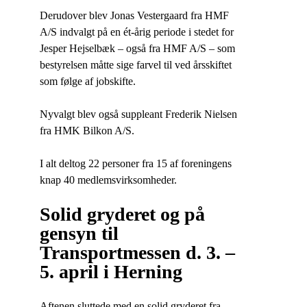
Derudover blev Jonas Vestergaard fra HMF
A/S indvalgt på en ét-årig periode i stedet for
Jesper Hejselbæk – også fra HMF A/S – som
bestyrelsen måtte sige farvel til ved årsskiftet
som følge af jobskifte.
Nyvalgt blev også suppleant Frederik Nielsen
fra HMK Bilkon A/S.
I alt deltog 22 personer fra 15 af foreningens
knap 40 medlemsvirksomheder.
Solid gryderet og på
gensyn til
Transportmessen d. 3. –
5. april i Herning
Aftenen sluttede med en solid gryderet fra