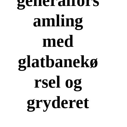
generalfors
amling
med
glatbanekø
rsel og
gryderet